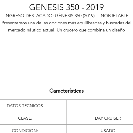
GENESIS 350 - 2019
INGRESO DESTACADO: GÉNESIS 350 (2019) – INOBJETABLE
Presentamos una de las opciones más equilibradas y buscadas del
mercado náutico actual. Un crucero que combina un diseño
contemporáneo, habitabilidad superior y una configuración mecánic
inigualable.
ta unidad se destaca no solo por su excelente estado de conservac
 mantenimiento, sino por una condición clave: Único Dueño desde 
botadura.
MOTORIZACIÓN PREMIUM: EFICIENCIA Y POTENCIA
l gran diferencial de este Génesis 350 radica en su sala de máquina
Dos motores Mercruiser Diesel (Bloque Cummins) de 220HP cad
Características
uno.
Una configuración que garantiza un torque excepcional, planeo
DATOS TECNICOS
inmediato y una economía de combustible óptima para travesía
largas.
CLASE:
DAY CRUISER
La confiabilidad y el valor de reventa que solo el diésel puede
ofrecer en esta eslora.
CONDICION:
USADO