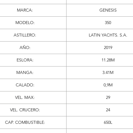
CONFORT Y EQUIPAMIENTO A BORDO
MARCA:
GENESIS
Diseñado para disfrutar el río sin limitaciones. Cuenta con un
quipamiento muy completo configurado para la máxima comodida
MODELO:
350
Cockpit integrado: Amplio espacio de recreación con tapizados
impecables, bacha y hielera.
ASTILLERO:
LATIN YACHTS. S.A.
Interiores de categoría: Distribución inteligente que maximiza la
altura interior, cocina completa, dinette convertible y camarotes
AÑO:
2019
excelentemente ventilados y luminosos.
ESLORA:
11.28M
Navegación y confort: Equipamiento electrónico de vanguardia 
sistemas de confort a bordo listos para soltar amarras (consultar
MANGA:
3.41M
detalle de horas y accesorios específicos).
Ficha Comercial Rápida:
CALADO:
0,9M
Modelo: Génesis 350
Año: 2019
VEL. MAX:
29
Condición: Único Dueño / Excelente estado.
VEL. CRUCERO:
24
Motores: 2 x Mercruiser Diesel 220HP.
Una oportunidad única para quienes buscan dar el salto a un crucer
CAP. COMBUSTIBLE:
650L
diésel moderno, seguro y sin sorpresas.